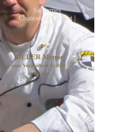
Sauternes
Chateau de Levant |
2016
BILDER Menue
zum Vergrößern 1. Bild
anklicken
Amuse Geule
Potage
Hors d´oeuvre froid
Relevé