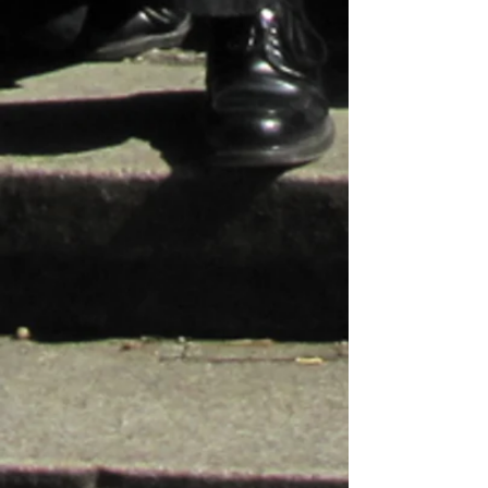
Der gedeckte Tisch
Speisekarte
... zum Amuse Geule
Amuse Geule