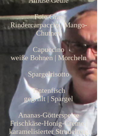
Amuse Geule
Foie Gras
Rindercarpaccio | Mango-
Chutney
Capuccino
weiße Bohnen | Morcheln
Spargelrisotto
Tintenfisch
gegrillt | Spargel
Ananas-Götterspeise
Frischkäse-Honig-Créme |
karamelisierter Strudelteig