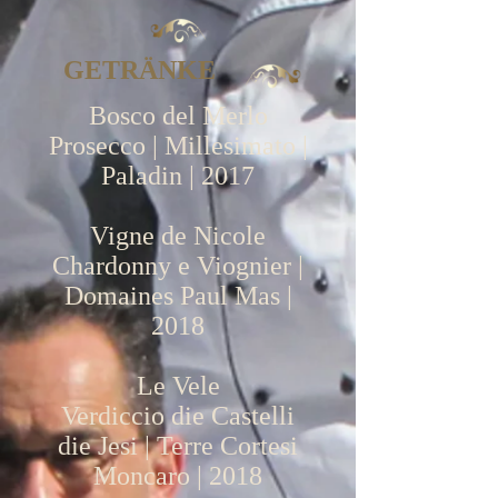
GETRÄNKE
Bosco del Merlo
Prosecco | Millesimato |
Paladin | 2017
Vigne de Nicole
Chardonny e Viognier |
Domaines Paul Mas |
2018
Le Vele
Verdiccio die Castelli
die Jesi | Terre Cortesi
Moncaro | 2018