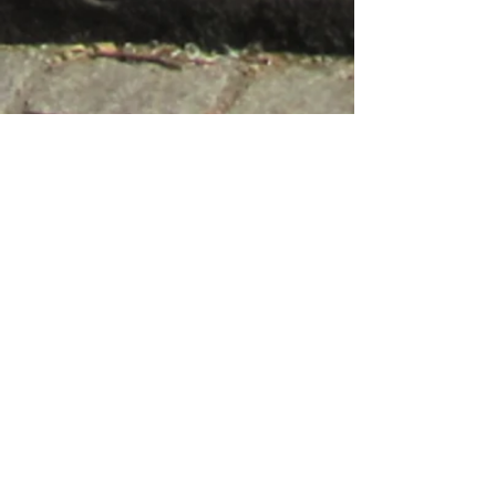
na dann Prost
dat mach ich platt ...
Carpaccio beim Anrichten
Schwammerl ...
... en detail
Päuschen