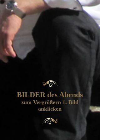
Entreé chaude
Dessert
BILDER des Abends
zum Vergrößern 1. Bild
anklicken
Der gedeckte Tisch
Der gedeckte Tisch