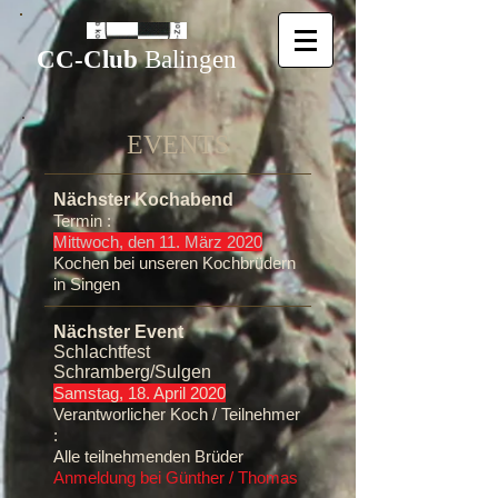
CC-Club
Balingen
EVENTS​
Nächster Kochabend
Termin :
Mittwoch, den 11. März 2020
Kochen bei unseren Kochbrüdern
in Singen
Nächster Event
Schlachtfest
Schramberg/Sulgen
Samstag, 18. April 2020
Verantworlicher Koch / Teilnehmer
:
Alle teilnehmenden Brüder
Anmeldung bei Günther / Thomas