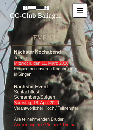
CC-Club
Balingen
EVENTS​
Nächster Kochabend
Termin :
Mittwoch, den 11. März 2020
Kochen bei unseren Kochbrüdern
in Singen
Nächster Event
Schlachtfest
Schramberg/Sulgen
Samstag, 18. April 2020
Verantworlicher Koch / Teilnehmer
:
Alle teilnehmenden Brüder
Anmeldung bei Günther / Thomas