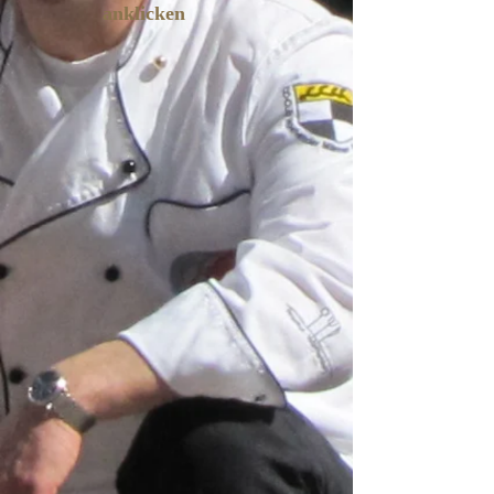
anklicken
Hors d´oeuvre froid
Entrée chaude
Poisson
Dessert