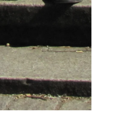
Robi und der CousCous
Rehkarree beim Auslösen
Maestro`s
Thunfisch in Vorbereitung
Günter mischt auf ...
... die Ofenschlupfer`s