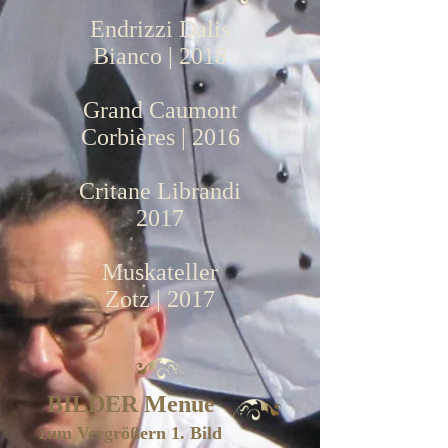
Endrizzi Dalis
Bianco | 2018
Grand Caumont
Corbières | 2016
Critane Librandi
2017
Muskateller
Zotz | 2017
BILDER Menue
zum Vergrößern 1. Bild