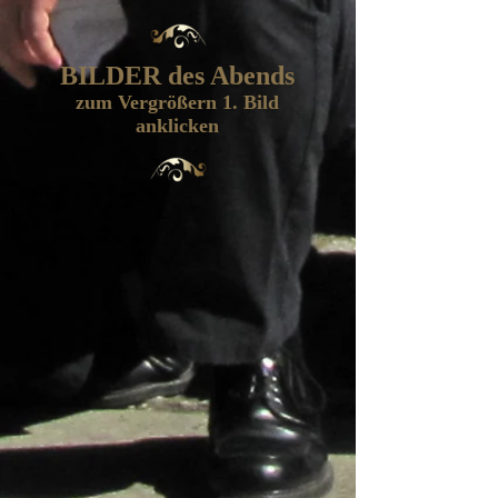
BILDER des Abends
zum Vergrößern 1. Bild
anklicken
Der gedeckte Tisch
Narren, Narren ...
... Narren
Speisekarte