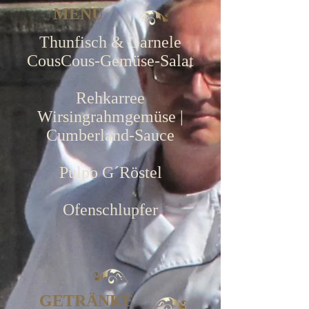
MENU
Thunfisch & Garnele
CousCous-Gemüse-Salat
Rehkarree
Wirsingrahmgemüse |
Cumberland-Sauce
Pulpo G´Röstel
Ofenschlupfer
GETRÄNKE