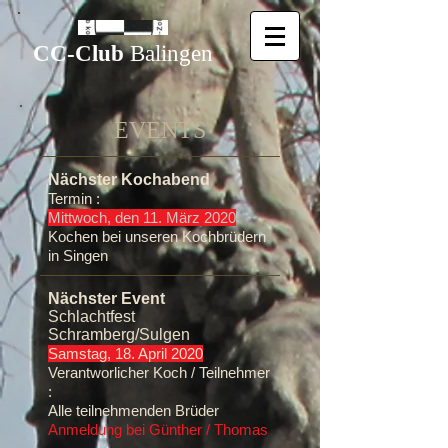
CC-Club
Balingen
EVENTS​
Nächster Kochabend
Termin :
Mittwoch, den 11. März 2020
Kochen bei unseren Kochbrüdern
in Singen
Nächster Event
Schlachtfest
Schramberg/Sulgen
Samstag, 18. April 2020
Verantworlicher Koch / Teilnehmer
:
Alle teilnehmenden Brüder
Anmeldung bei Günther / Thomas