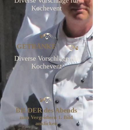
Diverse Vorschläge für
Kochevent
GETRÄNKE
Diverse Vorschläge für
Kochevent
BILDER des Abends
zum Vergrößern 1. Bild
anklicken