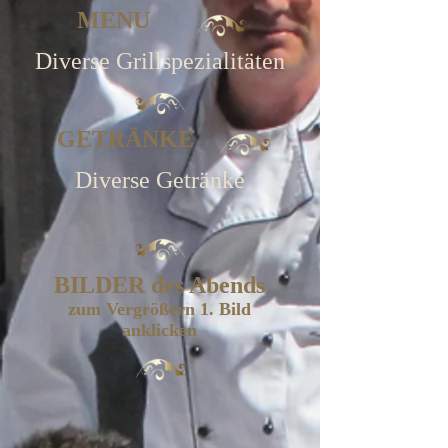
MENU
Diverse Grillspezialitäten​
GETRÄNKE
Diverse Getränke
BILDER des Abends
zum Vergrößern 1. Bild
anklicken
030819_B01
030819_B02