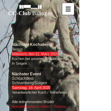
CC-Club
Balingen
EVENTS​
Nächster Kochabend
Termin :
Mittwoch, den 11. März 2020
Kochen bei unseren Kochbrüdern
in Singen
Nächster Event
Schlachtfest
Schramberg/Sulgen
Samstag, 18. April 2020
Verantworlicher Koch / Teilnehmer
:
Alle teilnehmenden Brüder
Anmeldung bei Günther / Thomas