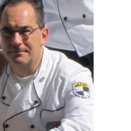
030819_B03
030819_B04
030819_B05
030819_B06