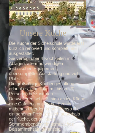
Unsere Küche
Die Küche der Sichelschule wurde erst
kürzlich renoviert und komplett neu
ausgestattet.
Sie verfügt über 4 Kochzeilen mit
Ablagen, allem notwendigen
technischen Equipement,
überkompletter Ausstattung und viel
Platz.
Die großzügige Küchengestaltung
erlaubt es, eine Tafel mit bis zu 20
Personen herzurichten.
Desweiteren schließt sich an die Küche
eine Cafeteria an, die bei Events
mitbenutzt werden kann; ebenso wie
ein schöner Freisitz gleich außerhalb
der Küche, der an lauen
Sommerabenden ein gemütliches
Beisammensein garantiert.