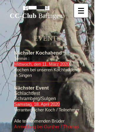
CC-Club
Balingen
EVENTS​
Nächster Kochabend
Termin :
Mittwoch, den 11. März 2020
Kochen bei unseren Kochbrüdern
in Singen
Nächster Event
Schlachtfest
Schramberg/Sulgen
Samstag, 18. April 2020
Verantworlicher Koch / Teilnehmer
:
Alle teilnehmenden Brüder
Anmeldung bei Günther / Thomas