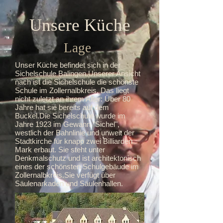
Unsere Küche
Lage
Unser Küche befindet sich in der
Sichelschule Balingen.Unserer Ansicht
nach ist die Sichelschule die schönste
Schule im Zollernalbkreis. Das liegt
nicht zuletzt an ihrem Alter: Über 80
Jahre hat sie bereits auf dem
Buckel.Die Sichelschule wurde im
Jahre 1923 im Gewann "Sichel",
westlich der Bahnlinie und unweit der
Stadtkirche für knapp zwei Billiarden
Mark erbaut. Sie steht unter
Denkmalschutz und ist architektonisch
eines der schönsten Schulgebäude im
Zollernalbkreis.Sie verfügt über
Säulenarkaden und Säulenhallen.